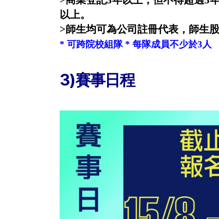
>商業登記3年以上，但
不得超過5年
以上。
>
師生均可為公司註冊代表，師生股
* 可跨院校組隊 * 每隊成員不少於3人
3)賽事日程