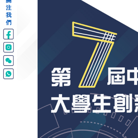
關
注
我
們