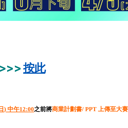
>>>
按此
日
) 中
午12
:00
之前將
商業計劃書/ PPT 上傳至