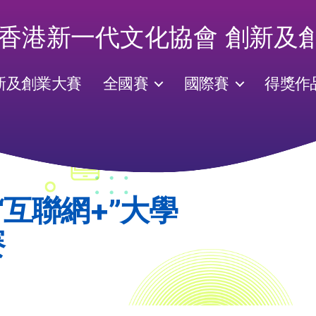
新及創業大賽
全國賽
國際賽
得獎作
“互聯網+”大學
賽