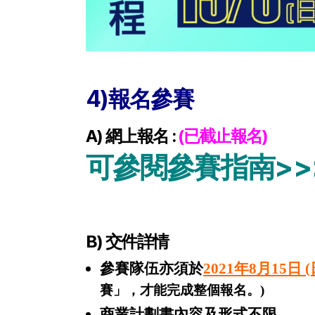
4)報名參賽
A) 網上報名 :
(已截止報名)
可參閱參賽指南>>
B) 交件詳情
參賽隊伍亦須於
2021
年8
月
15
日
(
賽」，才能完成整個報名。)
商業計劃書內容及形式不限