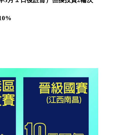
8年3月１日後註冊）但獲投資2輪次
0%