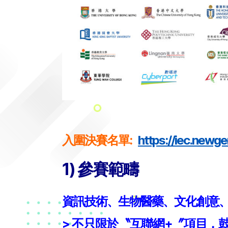
入圍決賽名單:
https://iec.newg
1) 參賽範疇
資訊技術、生物醫藥、文化創意
> 不只限於〝互聯網+〞項目，